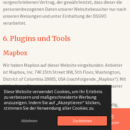
vorgeschriebenen Vertrag, der gewährleistet, dass dieser die
personenbezogenen Daten unserer Websitebesucher nur nach
unseren Weisungen und unter Einhaltung der DSGVO
verarbeitet.
6. Plugins und Tools
Mapbox
Wir haben Mapbox auf dieser Website eingebunden. Anbieter
ist Mapbox, Inc. 740 15th Street NW, 5th Floor, Washington,
District of Columbia 20005, USA (nachfolgende „Mapbox“). Mit
Hilfe dieses Dienstes können wir Kartenmaterial auf unserer
Diese Website verwendet Cookies, um Ihr Erlebnis
Website einbinden.
zu verbessern und maßgeschneiderte Werbung
anzuzeigen. Indem Sie auf „Akzeptieren“ klicken,
Zur Nutzung der Funktionen von Mapbox ist es notwendig,
stimmen Sie der Verwendung aller Cookies zu.
Ihre IP-Adresse, Ihre User Agent und noch weitere Daten zu
speichern. Diese Informationen werden in der Regel an einen
Ablehnen
Zustimmen
E-Mail
Telefon
Karte
Instagram
Server von Microsoft in den USA übertragen und dort